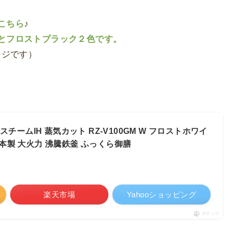
こちら
♪
トとフロストブラック
２色
です。
ージです）
&スチームIH 蒸気カット RZ-V100GM W フロストホワイ
日本製 大火力 沸騰鉄釜 ふっくら御膳
楽天市場
Yahooショッピング
ポチップ