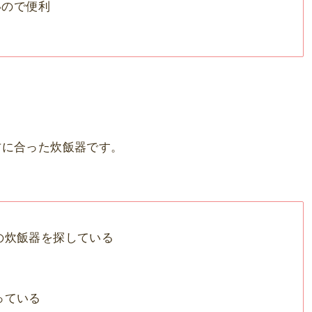
いので便利
方に合った炊飯器です。
の炊飯器を探している
っている