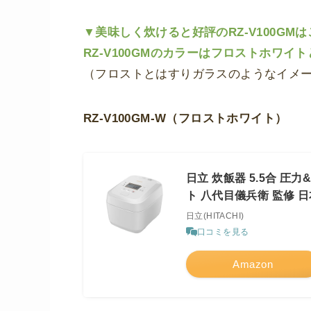
▼美味しく炊けると好評の
RZ-V100GM
は
RZ-V100GMのカラーはフロストホワイ
（フロストとはすりガラスのようなイメ
RZ-V100GM-W（フロストホワイト）
日立 炊飯器 5.5合 圧力
ト 八代目儀兵衛 監修 
日立(HITACHI)
口コミを見る
Amazon