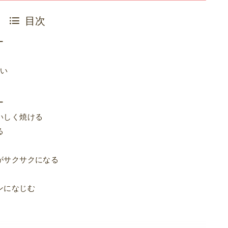
目次
ー
ない
ー
いしく焼ける
る
がサクサクになる
ンになじむ