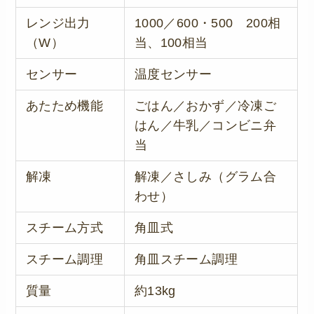
レンジ出力
1000／600・500 200相
（W）
当、100相当
センサー
温度センサー
あたため機能
ごはん／おかず／冷凍ご
はん／牛乳／コンビニ弁
当
解凍
解凍／さしみ（グラム合
わせ）
スチーム方式
角皿式
スチーム調理
角皿スチーム調理
質量
約13kg