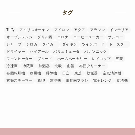
タグ
Toffy
アイリスオーヤマ
アイロン
アクア
アラジン
インテリア
オーブンレンジ
グリル鍋
コロナ
コーヒーメーカー
サンコー
シャープ
シロカ
タイガー
ダイキン
ツインバード
トースター
ドライヤー
ハイアール
バリュミューダ
パナソニック
ファンヒーター
ブルーノ
ホームベーカリー
レイコップ
三菱
冷凍庫
冷蔵庫
加湿器
北欧
山善
布団クリーナー
布団乾燥機
扇風機
掃除機
日立
東芝
炊飯器
空気清浄機
衣類スチーマー
象印
除湿機
電動歯ブラシ
電子レンジ
食洗機