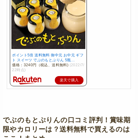
ポイント5倍 送料無料 御中元 お中元 ギフ
ト スイーツ でぶのもとぷりん 5瓶…
価格：3240円（税込、送料無料)
(2022/7/
22時点)
楽天で購入
でぶのもとぷりんの口コミ評判！賞味期
限やカロリーは？送料無料で買えるのは